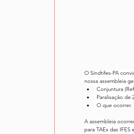
O Sindtifes-PA convi
nossa assembleia ge
 Conjuntura (Re
 Paralisação de 
 O que ocorrer.
A assembleia ocorrer
para TAEs das IFES 