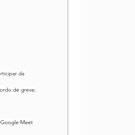
ticipar da 
cordo de greve;
a Google Meet 