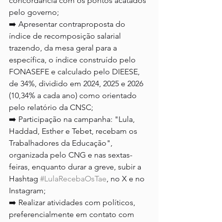
concordância com os pontos acatados 
pelo governo;
➡️ Apresentar contraproposta do 
índice de recomposição salarial 
trazendo, da mesa geral para a 
específica, o índice construído pelo 
FONASEFE e calculado pelo DIEESE, 
de 34%, dividido em 2024, 2025 e 2026 
(10,34% a cada ano) como orientado 
pelo relatório da CNSC;
➡️ Participação na campanha: "Lula, 
Haddad, Esther e Tebet, recebam os 
Trabalhadores da Educação", 
organizada pelo CNG e nas sextas-
feiras, enquanto durar a greve, subir a 
Hashtag 
#LulaRecebaOsTae
, no X e no 
Instagram;
➡️ Realizar atividades com políticos, 
preferencialmente em contato com 