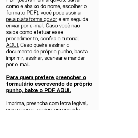
como e abaixo do nome, escolher o
formato PDF), você pode
assinar
pela plataforma gov.br
e em seguida
enviar por e-mail. Caso você não
saiba como efetuar esse
procedimento,
confira o tutorial
AQUI.
Caso queira assinar o
documento de próprio punho, basta
imprimir, assinar, scanear e mandar
por e-mail.
Para quem prefere preencher o
formulário escrevendo de próprio
punho, baixe o PDF AQUI.
Imprima, preencha com letra legível,
sem rasuras, assine, em seguida
scaneie e mande por e-mail.
Para quem quiser se desfiliar
presencialmente,
basta