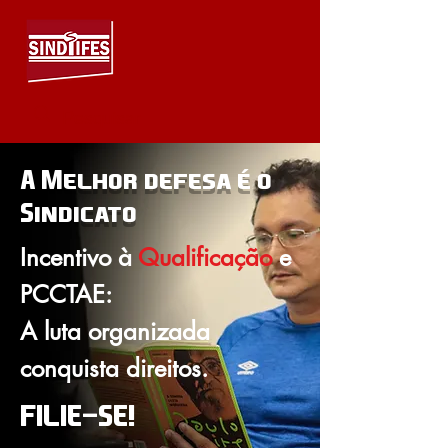
A Melhor defesa é o
Sindicato
Incentivo à
Qualificação
e
PCCTAE:
A luta organizada
conquista direitos.
FILIE-SE!