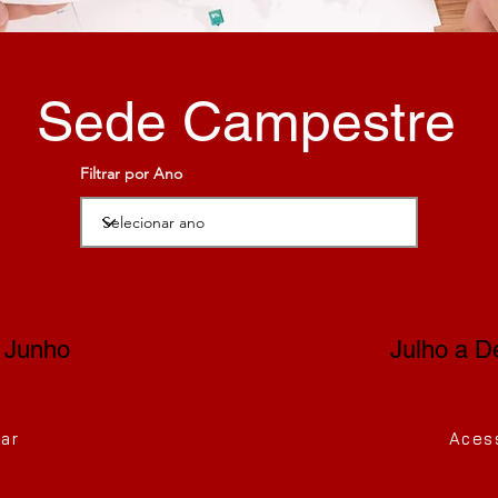
Sede Campestre
Filtrar por Ano
a Junho
Julho a 
ar
Aces